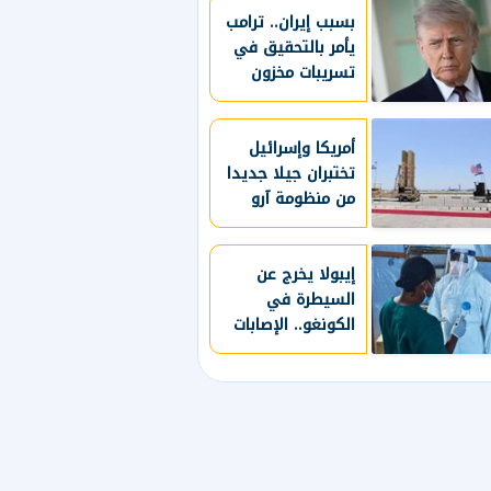
بسبب إيران.. ترامب
يأمر بالتحقيق في
تسريبات مخزون
الذخائر الأمريكية
أمريكا وإسرائيل
تختبران جيلا جديدا
من منظومة آرو
للدفاع الصاروخي
إيبولا يخرج عن
السيطرة في
الكونغو.. الإصابات
تتجاوز 4 آلاف حالة