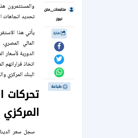
والمستثمرون هذه
متابعات__متن
تحديد اتجاهات الت
نيوز
يأتي هذا الاستقر
شارك
المالي المصري،
الدورية لأسعار ا
اتخاذ قراراتهم الم
البنك المركزي والب
طباعة
تحركات ال
المركزي و
سجل سعر الدينار