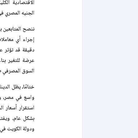
الاقتصادية الكلي
الجنيه المصري في ا
ننصح المتابعين بض
إجراء أي معاملا
دقيقة قد تؤثر عل
عرضة للتغير بنا
السوق المصرفي طو
ختامًا، يظل الدين
واسع في مصر، ونظ
استقرار أسعار الص
بشكل عام، ويفتح
ودولة الكويت في 