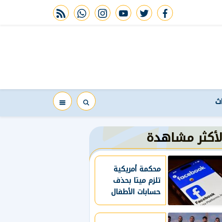
rss feed
whatsapp
instagram
youtube
twitter
facebook
اث
لأكثر مشاهدة
محكمة أمريكية
تلزم ميتا بحذف
حسابات الأطفال
دون 13 عاما
وتقييد استخدام