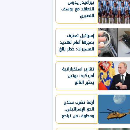
بيراميدز يدرس
القاصرين لمنصاتها
التعاقد مع يوسف
النصيري
إسرائيل تعترف
بعجزها أمام تهديد
المسيرات: خطر بالغ
ولا نملك له حلا
كاملا
تقارير استخباراتية
أمريكية: بوتين
يختبر الناتو
بالهجوم على دولة
بالحلف
أزمة تضرب سلاح
الجو الإسرائيلي..
ومخاوف من تراجع
الجاهزية العسكرية