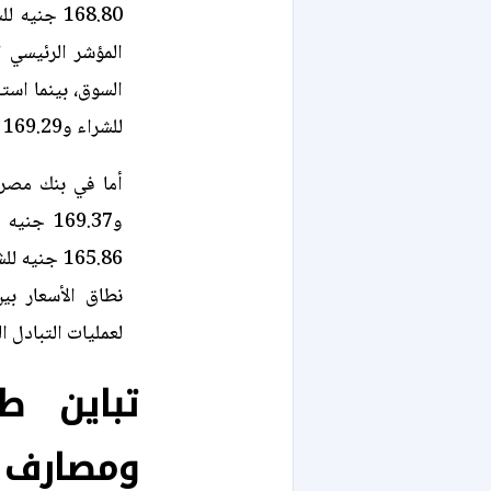
المؤشر الرئيسي ا
للشراء و169.29 جنيه للبيع.
و169.37 
نطاق الأسعار بين
لعمليات التبادل ا
تباين 
ومصارف 