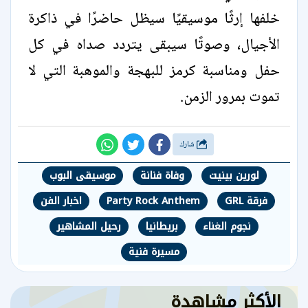
خلفها إرثًا موسيقيًا سيظل حاضرًا في ذاكرة
الأجيال، وصوتًا سيبقى يتردد صداه في كل
حفل ومناسبة كرمز للبهجة والموهبة التي لا
تموت بمرور الزمن.
شارك
لورين بينيت
وفاة فنانة
موسيقى البوب
فرقة GRL
Party Rock Anthem
اخبار الفن
نجوم الغناء
بريطانيا
رحيل المشاهير
مسيرة فنية
الأكثر مشاهدة