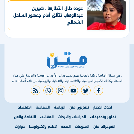
عودة طال انتظارها.. شيرين
عبدالوهاب تتألق أمام جمهور الساحل
الشمالي
، هي شبكة إخبارية ناطقة بالعربية تهتم بمستجدات الأحداث العربية والعالمية على مدار
الساعة ،وكذلك الأخبار السياسية، والاقتصادية، والثقافية، والرياضية من كافة أنحاء العالم
rss feed
whatsapp
instagram
youtube
twitter
facebook
احدث الاخبار
تلفزيون متن
الرياضة
السياسة
الاقتصاد
تقارير وتحقيقات
الدراسات والابحاث
المقالات
الثقافة والفن
انفوجراف متن
المنوعات
الصحة
تعليم وتكنولوجيا
حوارات