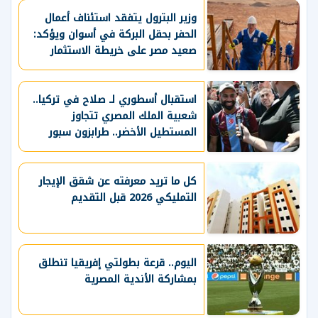
وزير البترول يتفقد استئناف أعمال
الحفر بحقل البركة في أسوان ويؤكد:
صعيد مصر على خريطة الاستثمار
البترولي
استقبال أسطوري لـ صلاح في تركيا..
شعبية الملك المصري تتجاوز
المستطيل الأخضر.. طرابزون سبور
يسعي لاستعادة لقب الدوري التركي
وتعزيز حظوظه في المنافسات
الأوروبية
كل ما تريد معرفته عن شقق الإيجار
التمليكي 2026 قبل التقديم
اليوم.. قرعة بطولتي إفريقيا تنطلق
بمشاركة الأندية المصرية