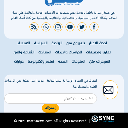
، هي شبكة إخبارية ناطقة بالعربية تهتم بمستجدات الأحداث العربية والعالمية على مدار
الساعة ،وكذلك الأخبار السياسية، والاقتصادية، والثقافية، والرياضية من كافة أنحاء العالم
rss feed
whatsapp
instagram
youtube
twitter
facebook
احدث الاخبار
تلفزيون متن
الرياضة
السياسة
الاقتصاد
تقارير وتحقيقات
الدراسات والابحاث
المقالات
الثقافة والفن
انفوجراف متن
المنوعات
الصحة
تعليم وتكنولوجيا
حوارات
اشترك في النشرة الإخبارية لدينا لمتابعة احدث اخبار شبكة متن الاخبارية
للعلوم والتكنولوجيا
إشتراك
r
© 2021 matnnews.com All Rights Reserved. |