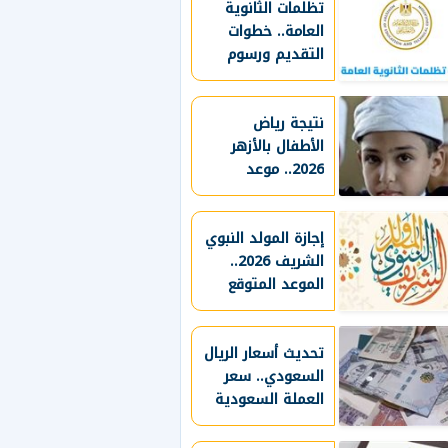
تظلمات الثانوية
واستنزاف الثروات
العامة.. خطوات
والموارد الحيوية
التقديم ورسوم
الاطلاع على كراسة
الإجابة
نتيجة رياض
الأطفال بالأزهر
2026.. موعد
المرحلة الثانية
وإجراءات القبول
إجازة المولد النبوي
الشريف 2026..
الموعد المتوقع
للعطلة
تحديث أسعار الريال
السعودي.. سعر
العملة السعودية
مقابل الجنيه اليوم