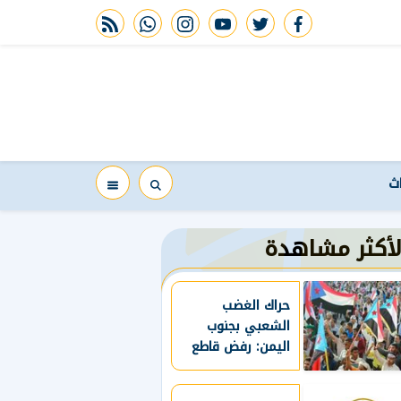
rss feed
whatsapp
instagram
youtube
twitter
facebook
اث
لأكثر مشاهدة
حراك الغضب
الشعبي بجنوب
اليمن: رفض قاطع
لاستمرار سياسات
التهميش