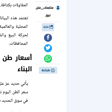
المقاولات بكثافة.
متابعات__متن
نيوز
تعتمد هذه البيانا
المحلية والعالمي
شارك
لحركة البيع وال
المحافظات.
أسعار طن ا
البناء
طباعة
يأتي حديد عز عل
في سوق الحديد د