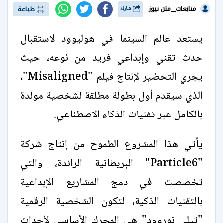
متابعات__متن نيوز
شارك
طباعة
يستعد عالم السينما في هوليوود لاستقبال
حدث تقني وإبداعي فريد من نوعه، حيث
يجري التحضير لإنتاج فيلم "Misaligned"،
الذي سيقدم أول بطولة مطلقة لشخصية مولدة
بالكامل عبر تقنيات الذكاء الاصطناعي.
يأتي هذا المشروع الطموح من إنتاج شركة
"Particle6" البريطانية الرائدة، والتي
تخصصت في دمج المشاريع الإبداعية
بالتقنيات الذكية، لتكون الشخصية الرقمية
"تيلي نوروود" هي المحرك الأساسي لأحداث