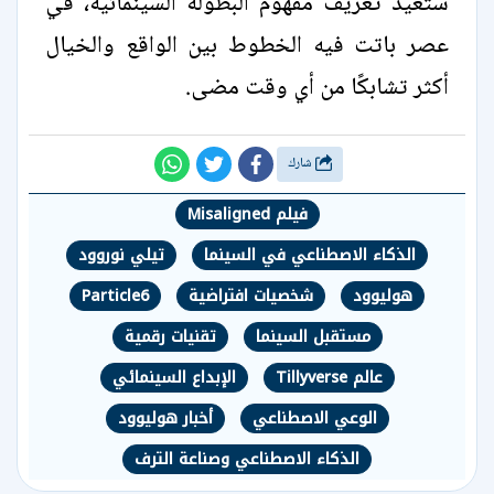
ستعيد تعريف مفهوم البطولة السينمائية، في
عصر باتت فيه الخطوط بين الواقع والخيال
أكثر تشابكًا من أي وقت مضى.
شارك
فيلم Misaligned
الذكاء الاصطناعي في السينما
تيلي نوروود
هوليوود
شخصيات افتراضية
Particle6
مستقبل السينما
تقنيات رقمية
عالم Tillyverse
الإبداع السينمائي
الوعي الاصطناعي
أخبار هوليوود
الذكاء الاصطناعي وصناعة الترف