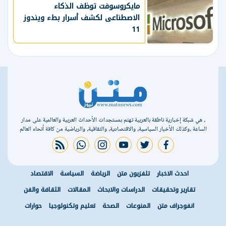
مايكروسوفت توظف الذكاء
الاصطناعى لكشف أسرار بطء ويندوز
11
، هي شبكة إخبارية ناطقة بالعربية تهتم بمستجدات الأحداث العربية والعالمية على مدار
الساعة ،وكذلك الأخبار السياسية، والاقتصادية، والثقافية، والرياضية من كافة أنحاء العالم
rss feed
whatsapp
instagram
youtube
twitter
facebook
احدث الاخبار
تلفزيون متن
الرياضة
السياسة
الاقتصاد
تقارير وتحقيقات
الدراسات والابحاث
المقالات
الثقافة والفن
انفوجراف متن
المنوعات
الصحة
تعليم وتكنولوجيا
حوارات