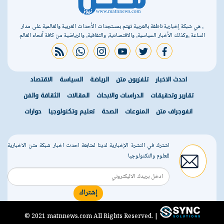
، هي شبكة إخبارية ناطقة بالعربية تهتم بمستجدات الأحداث العربية والعالمية على مدار
الساعة ،وكذلك الأخبار السياسية، والاقتصادية، والثقافية، والرياضية من كافة أنحاء العالم
rss feed
whatsapp
instagram
youtube
twitter
facebook
احدث الاخبار
تلفزيون متن
الرياضة
السياسة
الاقتصاد
تقارير وتحقيقات
الدراسات والابحاث
المقالات
الثقافة والفن
انفوجراف متن
المنوعات
الصحة
تعليم وتكنولوجيا
حوارات
اشترك في النشرة الإخبارية لدينا لمتابعة احدث اخبار شبكة متن الاخبارية
للعلوم والتكنولوجيا
إشتراك
r
© 2021 matnnews.com All Rights Reserved. |