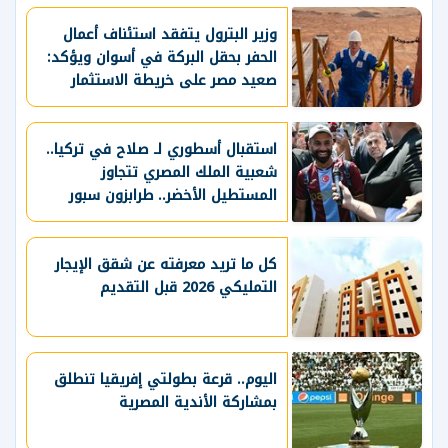
وزير البترول يتفقد استئناف أعمال
الحفر بحقل البركة في أسوان ويؤكد:
صعيد مصر على خريطة الاستثمار
البترولي
استقبال أسطوري لـ صلاح في تركيا..
شعبية الملك المصري تتجاوز
المستطيل الأخضر.. طرابزون سبور
يسعي لاستعادة لقب الدوري التركي
وتعزيز حظوظه في المنافسات
الأوروبية
كل ما تريد معرفته عن شقق الإيجار
التمليكي 2026 قبل التقديم
اليوم.. قرعة بطولتي إفريقيا تنطلق
بمشاركة الأندية المصرية