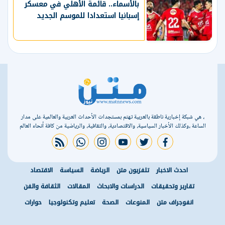
بالأسماء.. قائمة الأهلي في معسكر
إسبانيا استعدادا للموسم الجديد
، هي شبكة إخبارية ناطقة بالعربية تهتم بمستجدات الأحداث العربية والعالمية على مدار
الساعة ،وكذلك الأخبار السياسية، والاقتصادية، والثقافية، والرياضية من كافة أنحاء العالم
rss feed
whatsapp
instagram
youtube
twitter
facebook
احدث الاخبار
تلفزيون متن
الرياضة
السياسة
الاقتصاد
تقارير وتحقيقات
الدراسات والابحاث
المقالات
الثقافة والفن
انفوجراف متن
المنوعات
الصحة
تعليم وتكنولوجيا
حوارات