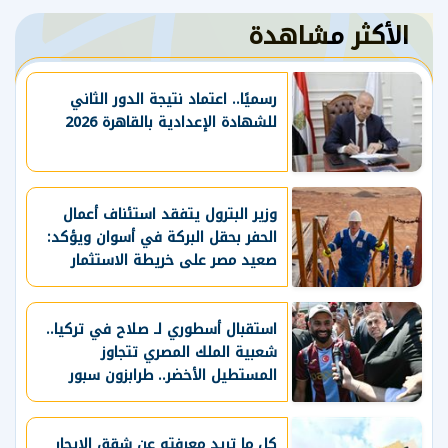
الأكثر مشاهدة
رسميًا.. اعتماد نتيجة الدور الثاني
للشهادة الإعدادية بالقاهرة 2026
وزير البترول يتفقد استئناف أعمال
الحفر بحقل البركة في أسوان ويؤكد:
صعيد مصر على خريطة الاستثمار
البترولي
استقبال أسطوري لـ صلاح في تركيا..
شعبية الملك المصري تتجاوز
المستطيل الأخضر.. طرابزون سبور
يسعي لاستعادة لقب الدوري التركي
وتعزيز حظوظه في المنافسات
الأوروبية
كل ما تريد معرفته عن شقق الإيجار