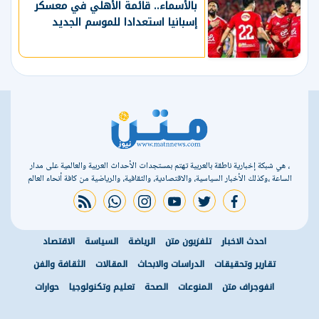
بالأسماء.. قائمة الأهلي في معسكر
إسبانيا استعدادا للموسم الجديد
، هي شبكة إخبارية ناطقة بالعربية تهتم بمستجدات الأحداث العربية والعالمية على مدار
الساعة ،وكذلك الأخبار السياسية، والاقتصادية، والثقافية، والرياضية من كافة أنحاء العالم
rss feed
whatsapp
instagram
youtube
twitter
facebook
احدث الاخبار
تلفزيون متن
الرياضة
السياسة
الاقتصاد
تقارير وتحقيقات
الدراسات والابحاث
المقالات
الثقافة والفن
انفوجراف متن
المنوعات
الصحة
تعليم وتكنولوجيا
حوارات