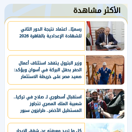
الأكثر مشاهدة
رسميًا.. اعتماد نتيجة الدور الثاني
للشهادة الإعدادية بالقاهرة 2026
وزير البترول يتفقد استئناف أعمال
الحفر بحقل البركة في أسوان ويؤكد:
صعيد مصر على خريطة الاستثمار
البترولي
استقبال أسطوري لـ صلاح في تركيا..
شعبية الملك المصري تتجاوز
المستطيل الأخضر.. طرابزون سبور
يسعي لاستعادة لقب الدوري التركي
وتعزيز حظوظه في المنافسات
الأوروبية
كل ما تريد معرفته عن شقق الإيجار