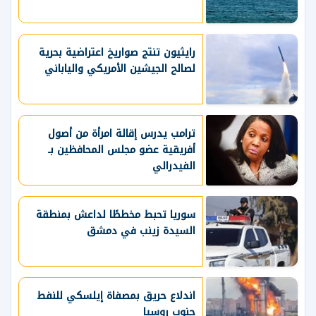
رايثيون تنتج صواريخ اعتراضية بحرية
لصالح الجيشين الأمريكي والياباني
ترامب يدرس إقالة امرأة من أصول
أفريقية عضو مجلس المحافظين بـ
الفيدرالي
سوريا تحبط مخططًا لداعش بمنطقة
السيدة زينب في دمشق
اندلاع حريق بمصفاة إيلسكي للنفط
جنوب روسيا