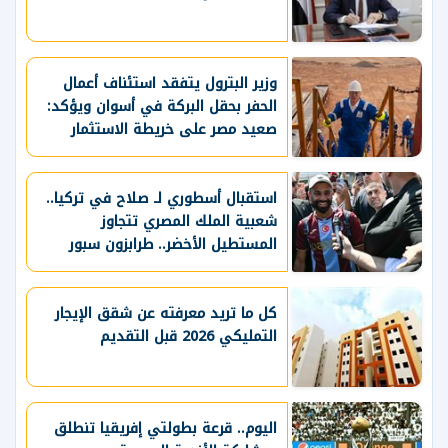
وزير البترول يتفقد استئناف أعمال
الحفر بحقل البركة في أسوان ويؤكد:
صعيد مصر على خريطة الاستثمار
البترولي
استقبال أسطوري لـ صلاح في تركيا..
شعبية الملك المصري تتجاوز
المستطيل الأخضر.. طرابزون سبور
يسعي لاستعادة لقب الدوري التركي
وتعزيز حظوظه في المنافسات
الأوروبية
كل ما تريد معرفته عن شقق الإيجار
التمليكي 2026 قبل التقديم
اليوم.. قرعة بطولتي إفريقيا تنطلق